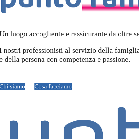
punto
fam
Un luogo accogliente e rassicurante da oltre s
I nostri professionisti al servizio della famigl
e della persona con competenza e passione.
Chi siamo
Cosa facciamo