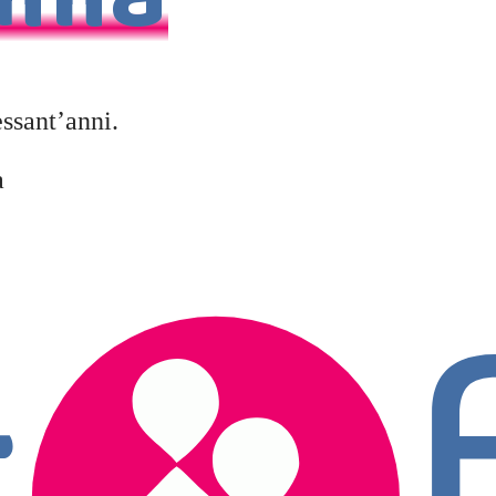
ilia
essant’anni.
ia